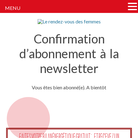
MENU
Le rendez-vous des femmes
Tout ce dont parlent les femmes … Sauf de fringues.
Confirmation
(Quoique)
d’abonnement à la
newsletter
Vous êtes bien abonné(e). A bientôt
Faites votre bilan énergétique gratuit", et recevez un