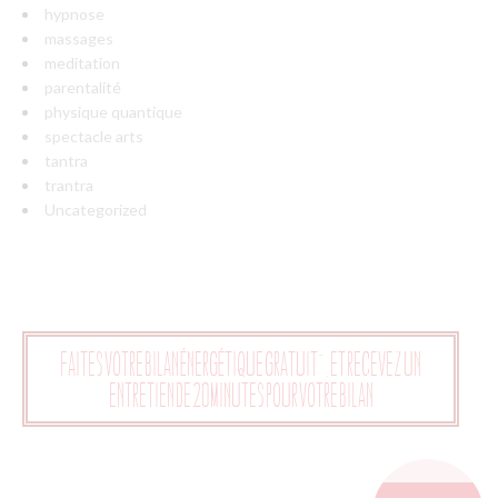
hypnose
massages
meditation
parentalité
physique quantique
spectacle arts
tantra
trantra
Uncategorized
Faites votre bilan énergétique gratuit", et recevez un
entretien de 20 minutes pour votre bilan