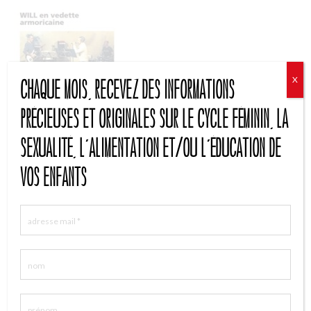
X
Chaque mois, recevez des informations
précieuses et originales sur le cycle féminin, la
sexualité, l'alimentation et/ou l'éducation de
vos enfants
Cette entrée a été publiée dans
spectacle arts
, et marquée avec
concert
,
femmes
,
funk
,
jazz
,
musique
,
rock
,
Will
, le
06/03/2017
.