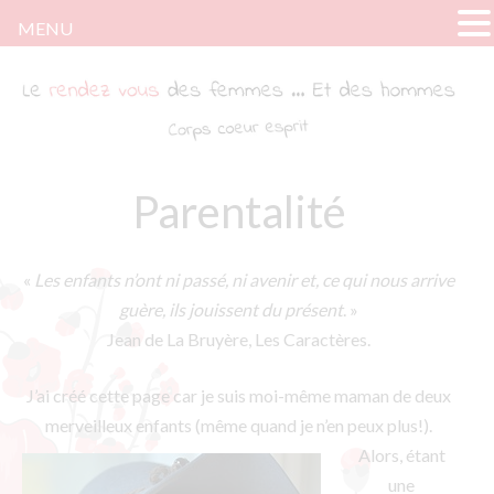
MENU
Le rendez-vous des femmes
Tout ce dont parlent les femmes … Sauf de
fringues. (Quoique)
Parentalité
«
Les enfants n’ont ni passé, ni avenir et, ce qui nous arrive
guère, ils jouissent du présent
. »
Jean de La Bruyère, Les Caractères.
J’ai créé cette page car je suis moi-même maman de deux
merveilleux enfants (même quand je
n’en peux plus!).
Alors, étant
une