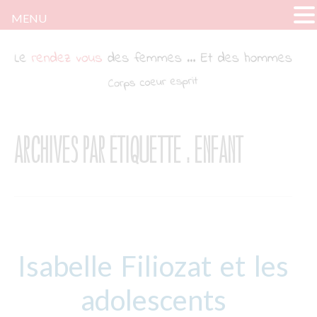
MENU
Le rendez-vous des femmes
Tout ce dont parlent les femmes … Sauf de
fringues. (Quoique)
ARCHIVES PAR ÉTIQUETTE :
ENFANT
Isabelle Filiozat et les
adolescents