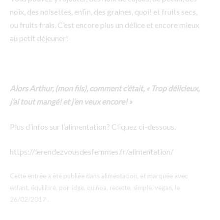
noix, des noisettes, enfin, des graines, quoi! et fruits secs,
ou fruits frais. C’est encore plus un délice et encore mieux
au petit déjeuner!
Alors Arthur, (mon fils), comment c’était, « Trop délicieux,
j’ai tout mangé! et j’en veux encore! »
Plus d’infos sur l’alimentation? Cliquez ci-dessous.
https://lerendezvousdesfemmes.fr/alimentation/
Cette entrée a été publiée dans
alimentation
, et marquée avec
enfant
,
équilibré
,
porridge
,
quinoa
,
recette
,
simple
,
vegan
, le
26/02/2017
.