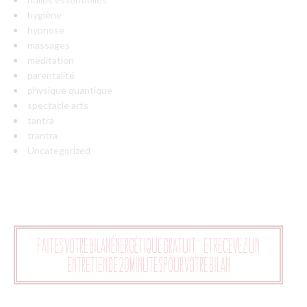
hygiène
hypnose
massages
meditation
parentalité
physique quantique
spectacle arts
tantra
trantra
Uncategorized
Faites votre bilan énergétique gratuit", et recevez un
entretien de 20 minutes pour votre bilan