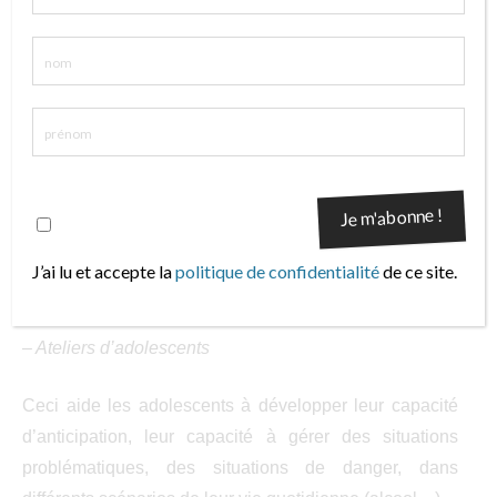
la communication et la relation…et favorise le
comportement inverse de celui souhaité.
Accompagner les adolescents
– Méditation , pleine conscience…
Tous ces changements physiologiques,
psychologiques et sociaux leur demandent un repos
J’ai lu et accepte la
politique de confidentialité
de ce site.
nécessaire, de la détente.
– Ateliers d’adolescents
Ceci aide les adolescents à développer leur capacité
d’anticipation, leur capacité à gérer des situations
problématiques, des situations de danger, dans