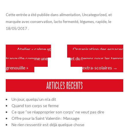
Cette entrée a été publiée dans
alimentation
,
Uncategorized
, et
marquée avec
conservation
,
lacto fermenté
,
légumes
,
rapide
, le
18/05/2017
.
←
Atelier « calme et
Organisation des espaces
Navigation
tranquille comme une
et du temps pour les temps
des
grenouille »
extra-scolaires
→
articles
ARTICLES RÉCENTS
Un jour, quelqu’un m’a dit
Quand ton corps se ferme
Ce que “se réapproprier son corps” ne veut pas dire
Offre pour la Saint Valentin : Massage
Ne rien ressentir est déjà quelque chose