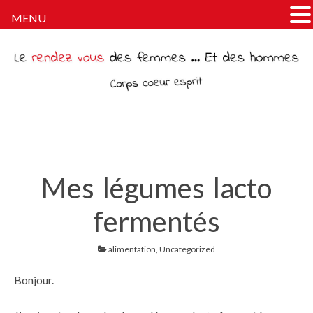
MENU
Le rendez-vous des femmes
Tout ce dont parlent les femmes … Sauf de fringues.
(Quoique)
Mes légumes lacto
fermentés
alimentation
,
Uncategorized
Bonjour.