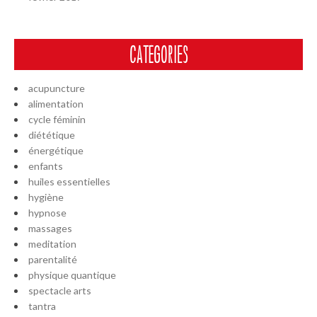
CATÉGORIES
acupuncture
alimentation
cycle féminin
diététique
énergétique
enfants
huiles essentielles
hygiène
hypnose
massages
meditation
parentalité
physique quantique
spectacle arts
tantra