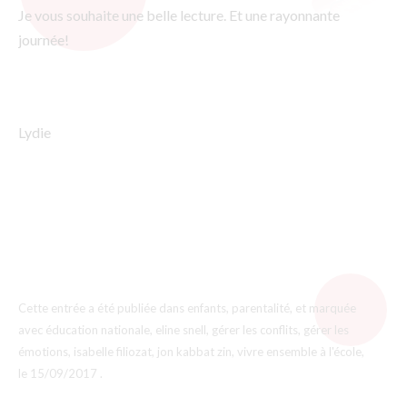
Je vous souhaite une belle lecture. Et une rayonnante
journée!
Lydie
Cette entrée a été publiée dans
enfants
,
parentalité
, et marquée
avec
éducation nationale
,
eline snell
,
gérer les conflits
,
gérer les
émotions
,
isabelle filiozat
,
jon kabbat zin
,
vivre ensemble à l'école
,
le
15/09/2017
.