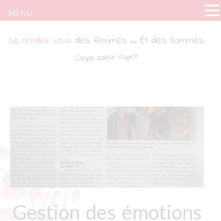
MENU
Le rendez-vous des femmes
Tout ce dont parlent les femmes … Sauf de
fringues. (Quoique)
Gestion des émotions