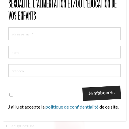
sexualité, l'alimentation et/ou l'éducation de
avril 2025
janvier 2025
vos enfants
février 2019
janvier 2018
décembre 2017
novembre 2017
octobre 2017
septembre 2017
août 2017
juin 2017
mai 2017
avril 2017
mars 2017
février 2017
J’ai lu et accepte la
politique de confidentialité
de ce site.
CATÉGORIES
acupuncture