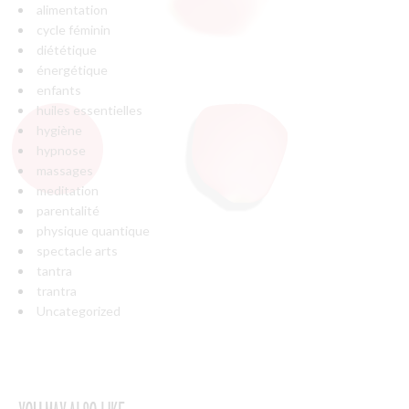
alimentation
cycle féminin
diététique
énergétique
enfants
huiles essentielles
hygiène
hypnose
massages
meditation
parentalité
physique quantique
spectacle arts
tantra
trantra
Uncategorized