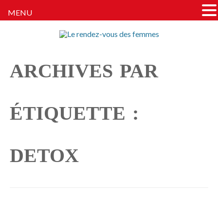
MENU
Le rendez-vous des
Tout ce dont parlent les femmes
femmes
… Sauf de fringues. (Quoique)
ARCHIVES PAR
ÉTIQUETTE :
DETOX