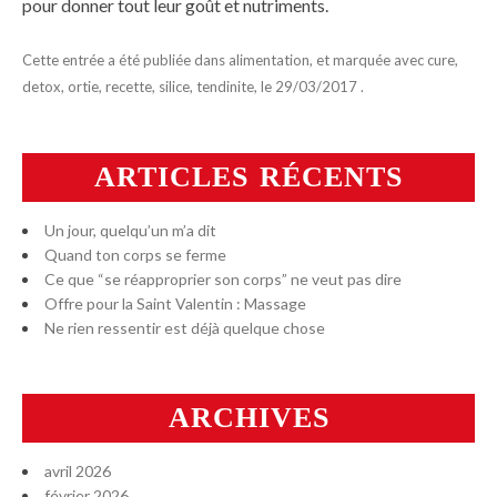
pour donner tout leur goût et nutriments.
Cette entrée a été publiée dans
alimentation
, et marquée avec
cure
,
detox
,
ortie
,
recette
,
silice
,
tendinite
, le
29/03/2017
.
ARTICLES RÉCENTS
Un jour, quelqu’un m’a dit
Quand ton corps se ferme
Ce que “se réapproprier son corps” ne veut pas dire
Offre pour la Saint Valentin : Massage
Ne rien ressentir est déjà quelque chose
ARCHIVES
avril 2026
février 2026