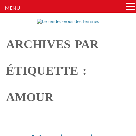
MENU
Le rendez-vous des
Tout ce dont parlent les femmes
femmes
… Sauf de fringues. (Quoique)
ARCHIVES PAR
ÉTIQUETTE :
AMOUR